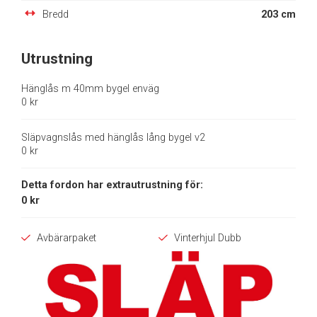
Bredd
203 cm
Utrustning
Hänglås m 40mm bygel enväg
0 kr
Släpvagnslås med hänglås lång bygel v2
0 kr
Detta fordon har extrautrustning för:
0 kr
Avbärarpaket
Vinterhjul Dubb