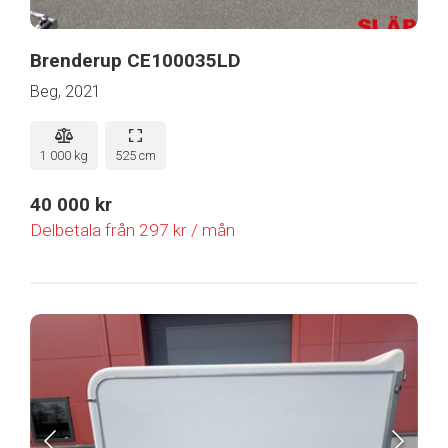
Brenderup CE100035LD
Beg, 2021
1 000 kg
525 cm
40 000 kr
Delbetala från 297 kr / mån